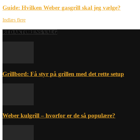
Guide: Hvilken Weber gasgrill skal jeg vælge?
Indlæs flere
REDAKTØRENS VALG
Grillbord: Få styr på grillen med det rette setup
Weber kulgrill – hvorfor er de så populære?