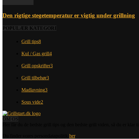
Den rigtige stegetemperatur er vigtig under grillning
POPULÆR KATEGORI
Grill tips
8
Kul / Gas grill
4
Grill opskrifter
3
Grill tilbehør
3
Madlavning
3
Sous vide
2
OM OS
Her får du de bedste grill tips og den bedste grill viden, så du er klar
Du finder vores persondatapolitik
her
.