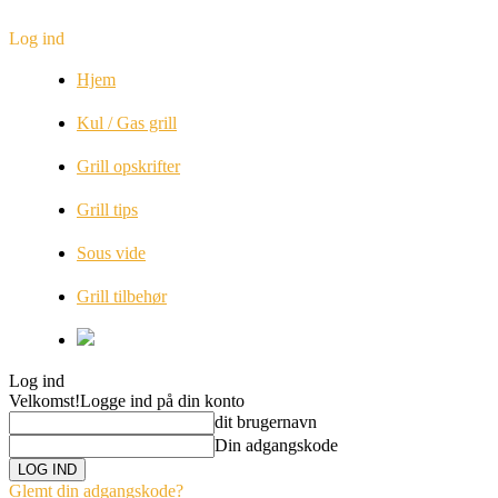
Log ind
Hjem
Kul / Gas grill
Grill opskrifter
Grill tips
Sous vide
Grill tilbehør
Log ind
Velkomst!
Logge ind på din konto
dit brugernavn
Din adgangskode
Glemt din adgangskode?