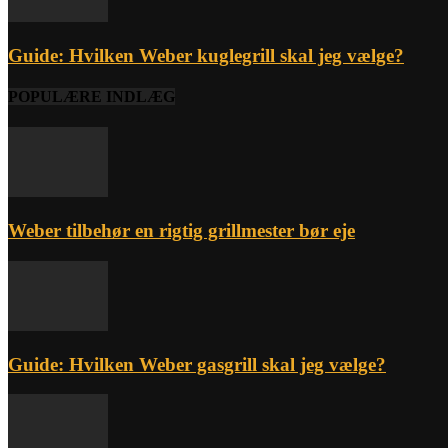
Guide: Hvilken Weber kuglegrill skal jeg vælge?
POPULÆRE INDLÆG
Weber tilbehør en rigtig grillmester bør eje
Guide: Hvilken Weber gasgrill skal jeg vælge?