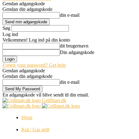
Gendan adgangskode
Gendan din adgangskode
din e-mail
Søg
Log ind
Velkommen! Log ind på din konto
dit brugernavn
Din adgangskode
Forgot your password? Get help
Gendan adgangskode
Gendan din adgangskode
din e-mail
En adgangskode vil blive sendt til din email.
GrillStart.dk
Hjem
Kul / Gas grill