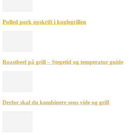
Pulled pork opskrift i kuglegrillen
Roastbeef på grill – Stegetid og temperatur guide
Derfor skal du kombinere sous vide og grill